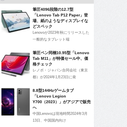
筆圧4096段階の12.7型
「Lenovo Tab P12 Paper」登
場、紙のようなディスプレイな
どスペック
Lenovoが2023年秋にリリースした
一般的なタブレット端
筆圧ペン同梱10.95型「Lenovo
Tab M11」が特価セール中、価
格チェック
レノボ・ジャパン合同会社（東京
都）が2024年1月23日に発
8.8型144Hzゲームタブ
「Lenovo Legion
Y700（2023）」がアジアで販売
へ
中国Lenovoは現地時間2024年3月
13日、中国国内向け