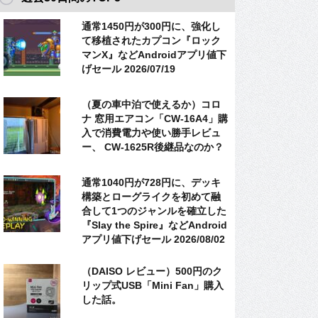
通常1450円が300円に、強化し
て移植されたカプコン『ロック
マンX』などAndroidアプリ値下
げセール 2026/07/19
（夏の車中泊で使えるか）コロ
ナ 窓用エアコン「CW-16A4」購
入で消費電力や使い勝手レビュ
ー、 CW-1625R後継品なのか？
通常1040円が728円に、デッキ
構築とローグライクを初めて融
合して1つのジャンルを確立した
『Slay the Spire』などAndroid
アプリ値下げセール 2026/08/02
（DAISO レビュー）500円のク
リップ式USB「Mini Fan」購入
した話。