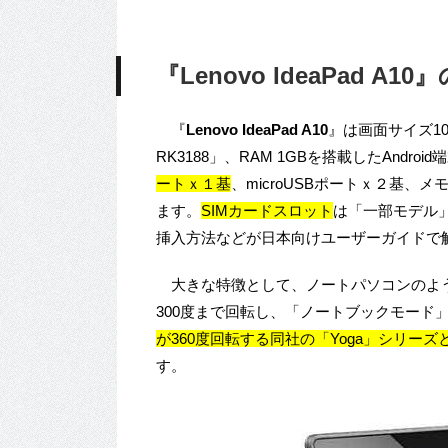
『Lenovo IdeaPad A
『
Lenovo IdeaPad A10
』は画面サイズ10.1
RK3188」、RAM 1GBを搭載したAndroi
ートｘ１基
、microUSBポートｘ２基、メ
ます。
SIMカードスロット
は「一部モデル
挿入方法などが日本向けユーザーガイドで
大きな特徴として、ノートパソコンのよう
300度まで回転し、「ノートブックモード
が360度回転する同社の「Yoga」シリ
す。