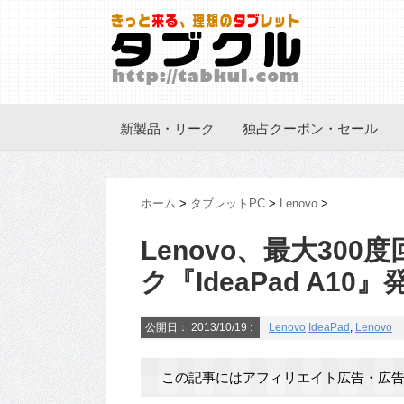
新製品・リーク
独占クーポン・セール
ホーム
>
タブレットPC
>
Lenovo
>
Lenovo、最大300
ク『IdeaPad A
公開日：
2013/10/19
:
Lenovo
IdeaPad
,
Lenovo
この記事にはアフィリエイト広告・広告