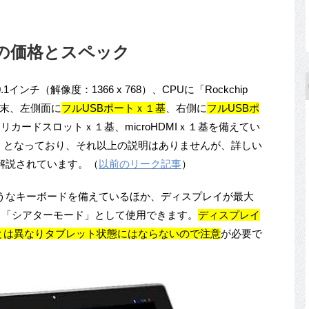
10』の価格とスペック
インチ（解像度：1366 x 768）、CPUに「Rockchip
d端末、左側面に
フルUSBポートｘ１基
、右側に
フルUSBポ
モリカードスロットｘ１基、microHDMIｘ１基を備えてい
」となっており、それ以上の説明はありませんが、詳しい
解説されています。（
以前のリーク記事
）
なキーボードを備えているほか、ディスプレイが最大
」「シアターモード」として使用できます。
ディスプレイ
ーズとは異なりタブレット状態にはならないので注意
が必要で