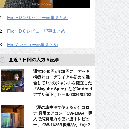
１．
Fire HD 10 レビュー記事まとめ
２．
Fire HD 8 レビュー記事まとめ
３．
Fire 7 レビュー記事まとめ
直近７日間の人気５記事
通常1040円が728円に、デッキ
構築とローグライクを初めて融
合して1つのジャンルを確立した
『Slay the Spire』などAndroid
アプリ値下げセール 2026/08/02
（夏の車中泊で使えるか）コロ
ナ 窓用エアコン「CW-16A4」購
入で消費電力や使い勝手レビュ
ー、 CW-1625R後継品なのか？