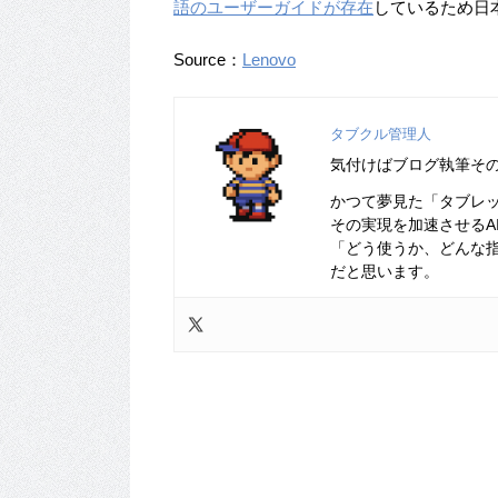
語のユーザーガイドが存在
しているため日
Source：
Lenovo
タブクル管理人
気付けばブログ執筆そ
かつて夢見た「タブレ
その実現を加速させるA
「どう使うか、どんな
だと思います。