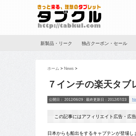
新製品・リーク
独占クーポン・セール
ホーム
>
News
>
７インチの楽天タブ
公開日：
2012/06/29
: 最終更新日：2012/07/23
N
この記事にはアフィリエイト広告・広告
日本からも船出をするキャプテンが登場し