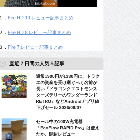
１．
Fire HD 10 レビュー記事まとめ
２．
Fire HD 8 レビュー記事まとめ
３．
Fire 7 レビュー記事まとめ
直近７日間の人気５記事
通常1900円が1330円に、ドラク
エの資産を受け継ぐべく名前が
長い『ドラゴンクエストモンス
ターズテリーのワンダーランド
RETRO』などAndroidアプリ値
下げセール 2026/08/07
セール中の100W充電器
「EcoFlow RAPID Pro」は使え
たか、開封レビュー