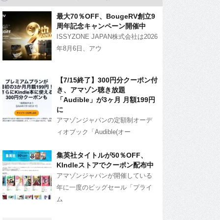
最大70％OFF、BougeRV創立9
周年記念キャンペーン開催中
ISSYZONE JAPAN株式会社は2026
年8月6日、アウ
【7/15終了】300円分クーポン付
き、アマゾン聴き放題
「Audible」が3ヶ月 月額199円
に
アマゾンジャパンの定額制オーデ
ィオブック「Audible(オー
集英社タイトルが50％OFF、
KIndleストアでクーポン配布中
アマゾンジャパンが開催している
年に一度のビッグセール「プライ
ム