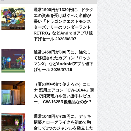
通常1900円が1330円に、ドラク
エの資産を受け継ぐべく名前が
長い『ドラゴンクエストモンス
ターズテリーのワンダーランド
RETRO』などAndroidアプリ値
下げセール 2026/08/07
通常1450円が300円に、強化し
て移植されたカプコン『ロック
マンX』などAndroidアプリ値下
げセール 2026/07/19
（夏の車中泊で使えるか）コロ
ナ 窓用エアコン「CW-16A4」購
入で消費電力や使い勝手レビュ
ー、 CW-1625R後継品なのか？
通常1040円が728円に、デッキ
構築とローグライクを初めて融
合して1つのジャンルを確立した