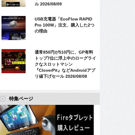
ル 2026/08/09
USB充電器「EcoFlow RAPID
Pro 100W」注文、購入した2つ
の理由
通常850円が510円に、GP有料
トップ7位に浮上中のローグライ
クなスロットマシン
『CloverPit』などAndroidアプ
リ値下げセール 2026/08/08
特集ページ