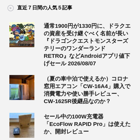
直近７日間の人気５記事
通常1900円が1330円に、ドラクエ
の資産を受け継ぐべく名前が長い
『ドラゴンクエストモンスターズ
テリーのワンダーランド
RETRO』などAndroidアプリ値下
げセール 2026/08/07
（夏の車中泊で使えるか）コロナ
窓用エアコン「CW-16A4」購入で
消費電力や使い勝手レビュー、
CW-1625R後継品なのか？
セール中の100W充電器
「EcoFlow RAPID Pro」は使えた
か、開封レビュー