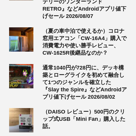
テリーのワンダーランド
RETRO』などAndroidアプリ値下
げセール 2026/08/07
（夏の車中泊で使えるか）コロナ
窓用エアコン「CW-16A4」購入で
消費電力や使い勝手レビュー、
CW-1625R後継品なのか？
通常1040円が728円に、デッキ構
築とローグライクを初めて融合し
て1つのジャンルを確立した
『Slay the Spire』などAndroidア
プリ値下げセール 2026/08/02
（DAISO レビュー）500円のクリ
ップ式USB「Mini Fan」購入した
話。