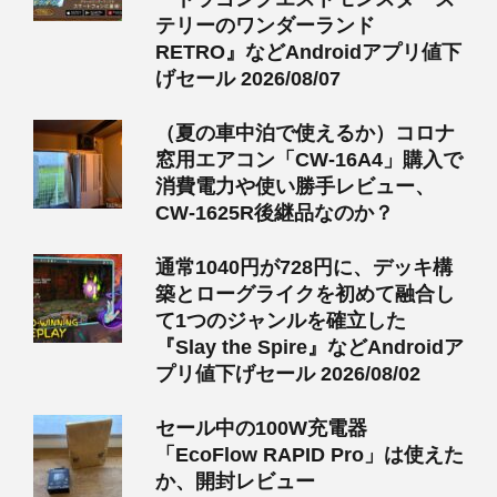
テリーのワンダーランド
RETRO』などAndroidアプリ値下
げセール 2026/08/07
（夏の車中泊で使えるか）コロナ
窓用エアコン「CW-16A4」購入で
消費電力や使い勝手レビュー、
CW-1625R後継品なのか？
通常1040円が728円に、デッキ構
築とローグライクを初めて融合し
て1つのジャンルを確立した
『Slay the Spire』などAndroidア
プリ値下げセール 2026/08/02
セール中の100W充電器
「EcoFlow RAPID Pro」は使えた
か、開封レビュー