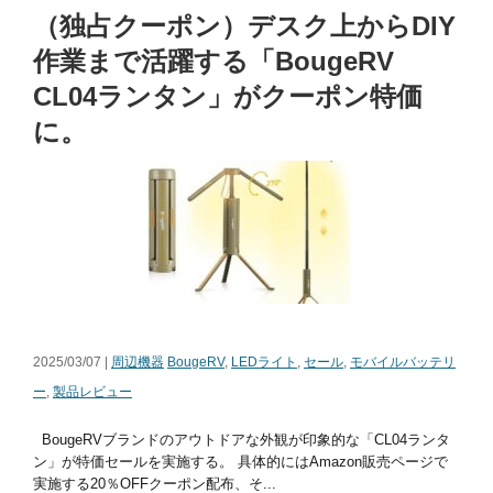
（独占クーポン）デスク上からDIY
作業まで活躍する「BougeRV
CL04ランタン」がクーポン特価
に。
2025/03/07 |
周辺機器
BougeRV
,
LEDライト
,
セール
,
モバイルバッテリ
ー
,
製品レビュー
BougeRVブランドのアウトドアな外観が印象的な「CL04ランタ
ン」が特価セールを実施する。 具体的にはAmazon販売ページで
実施する20％OFFクーポン配布、そ...