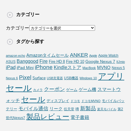
カテゴリー
カテゴリー
タグから探す
ANKER
Amazonタイムセール
Apple Watch
amazon echo
Apple
Fire
Banggood
Google Nexus 7
Fire HD 10
ASUS
Fire HD 8
IIJmio
iPhone
iPad
Kindleストア
MVNO
iPad Mini
Nexus 5
MacBook
アプリ
Pixel
Surface
USB機器
Nexus 6
USB充電器
Windows 10
セール
クーポン
スマートウ
ゲーム機
ゲーム
カメラ
セール
ォッチ
ディスプレイ
モバイルバッ
ドコモ
ドコモMVNO
新製品
モバイル通信
リーク
テリー
任天堂
噂
第2
楽天モバイル
製品レビュー
電子書籍
世代Nexus7