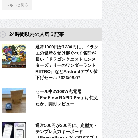
→もっと見る
24時間以内の人気５記事
通常1900円が1330円に、ドラク
エの資産を受け継ぐべく名前が
長い『ドラゴンクエストモンス
ターズテリーのワンダーランド
RETRO』などAndroidアプリ値
下げセール 2026/08/07
セール中の100W充電器
「EcoFlow RAPID Pro」は使え
たか、開封レビュー
通常500円が300円に、定型文・
テンプレ入力キーボード
『PhraseRack』などiOSアプリ