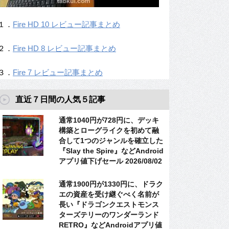
１．
Fire HD 10 レビュー記事まとめ
２．
Fire HD 8 レビュー記事まとめ
３．
Fire 7 レビュー記事まとめ
直近７日間の人気５記事
通常1040円が728円に、デッキ
構築とローグライクを初めて融
合して1つのジャンルを確立した
『Slay the Spire』などAndroid
アプリ値下げセール 2026/08/02
通常1900円が1330円に、ドラク
エの資産を受け継ぐべく名前が
長い『ドラゴンクエストモンス
ターズテリーのワンダーランド
RETRO』などAndroidアプリ値