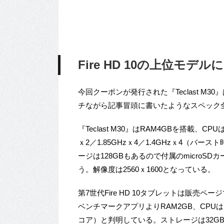
Fire HD 10の上位モデ
今回クーポンが発行された『Teclast M30』
チながら記事冒頭に書いたようなスペック
『Teclast M30』はRAM4GBを搭載、CPUは1
ｘ2／1.85GHzｘ4／1.4GHzｘ4（バー
ージは128GBもあるので付属のmicroS
う。解像度は2560ｘ1600となっている。
第7世代Fire HD 10タブレットは販売
ベンチマークアプリよりRAM2GB、CPUはMedi
コア）と判明している。ストレージは32GBだ