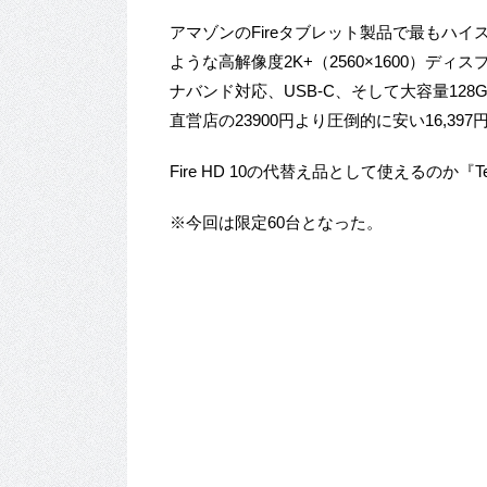
アマゾンのFireタブレット製品で最もハイス
ような高解像度2K+（2560×1600）ディ
ナバンド対応、USB-C、そして大容量128G
直営店の23900円より圧倒的に安い16,3
Fire HD 10の代替え品として使えるのか『
※今回は限定60台となった。