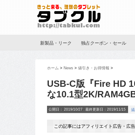
新製品・リーク
独占クーポン・セール
ホーム
>
News
>
値引き・お得情報
>
USB-C版『Fire H
な10.1型2K/RAM4
公開日：
2019/10/27
: 最終更新日：2019/11/15
値
この記事にはアフィリエイト広告・広告