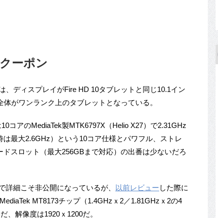
ルにクーポン
は、ディスプレイがFire HD 10タブレットと同じ10.1イン
全体がワンランク上のタブレットとなっている。
0コアのMediaTek製MTK6797X（Helio X27）で2.31GHz
スト時は最大2.6GHz）という10コア仕様とパワフル、ストレ
Dカードスロット（最大256GBまで対応）の出番は少ないだろ
ページで詳細こそ非公開になっているが、
以前レビュー
した際に
aTek MT8173チップ（1.4GHzｘ2／1.81GHzｘ2の4
、解像度は1920ｘ1200だ。