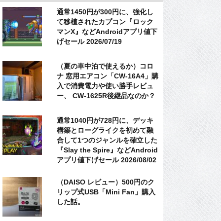
通常1450円が300円に、強化し
て移植されたカプコン『ロック
マンX』などAndroidアプリ値下
げセール 2026/07/19
（夏の車中泊で使えるか）コロ
ナ 窓用エアコン「CW-16A4」購
入で消費電力や使い勝手レビュ
ー、 CW-1625R後継品なのか？
通常1040円が728円に、デッキ
構築とローグライクを初めて融
合して1つのジャンルを確立した
『Slay the Spire』などAndroid
アプリ値下げセール 2026/08/02
（DAISO レビュー）500円のク
リップ式USB「Mini Fan」購入
した話。