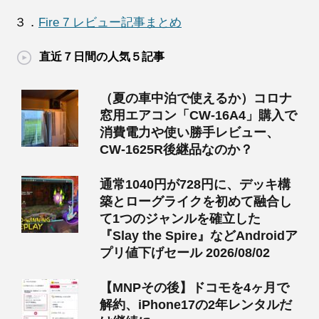
３．
Fire 7 レビュー記事まとめ
直近７日間の人気５記事
（夏の車中泊で使えるか）コロナ
窓用エアコン「CW-16A4」購入で
消費電力や使い勝手レビュー、
CW-1625R後継品なのか？
通常1040円が728円に、デッキ構
築とローグライクを初めて融合し
て1つのジャンルを確立した
『Slay the Spire』などAndroidア
プリ値下げセール 2026/08/02
【MNPその後】ドコモを4ヶ月で
解約、iPhone17の2年レンタルだ