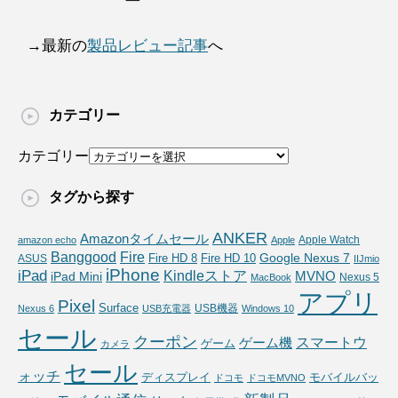
ー
→最新の
製品レビュー記事
へ
カテゴリー
カテゴリー
タグから探す
ANKER
Amazonタイムセール
Apple Watch
amazon echo
Apple
Fire
Banggood
Google Nexus 7
Fire HD 10
ASUS
Fire HD 8
IIJmio
iPhone
iPad
Kindleストア
MVNO
iPad Mini
Nexus 5
MacBook
アプリ
Pixel
Surface
USB機器
Nexus 6
USB充電器
Windows 10
セール
クーポン
スマートウ
ゲーム機
ゲーム
カメラ
セール
ォッチ
ディスプレイ
モバイルバッ
ドコモ
ドコモMVNO