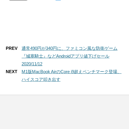
PREV
通常490円が340円に、ファミコン風な防衛ゲーム
『城塞騎士』などAndroidアプリ値下げセール
2020/11/12
NEXT
M1版MacBook AirのCore i9超えベンチマーク登場、
ハイスコア叩き出す