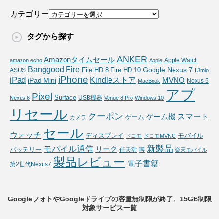
カテゴリー
タグから探す
ANKER
Amazonタイムセール
Apple Watch
amazon echo
Apple
Fire
Banggood
Google Nexus 7
Fire HD 10
ASUS
Fire HD 8
IIJmio
iPhone
iPad
Kindleストア
MVNO
iPad Mini
Nexus 5
MacBook
アプ
Pixel
Surface
USB機器
Nexus 6
Venue 8 Pro
Windows 10
リセール
クーポン
スマート
ゲーム機
ゲーム
カメラ
セール
ウォッチ
ディスプレイ
モバイル
ドコモ
ドコモMVNO
新製品
モバイル通信
リーク
バッテリー
任天堂
噂
楽天モバイル
製品レビュー
電子書籍
第2世代Nexus7
GoogleフォトやGoogleドライブの容量無制限が終了、15GB制限
対象サービス一覧