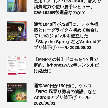
窓用エアコン「CW-16A4」購入で
消費電力や使い勝手レビュー、
CW-1625R後継品なのか？
通常1040円が728円に、デッキ構
築とローグライクを初めて融合し
て1つのジャンルを確立した
『Slay the Spire』などAndroidア
プリ値下げセール 2026/08/02
【MNPその後】ドコモを4ヶ月で
解約、iPhone17の2年レンタルだ
け継続に
通常860円が150円に、ケムコ
『RPG 風乗り勇者の物語』など
Androidアプリ値下げセール
2026/08/01