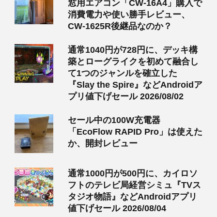
窓用エアコン「CW-16A4」購入で
消費電力や使い勝手レビュー、
CW-1625R後継品なのか？
通常1040円が728円に、デッキ構
築とローグライクを初めて融合し
て1つのジャンルを確立した
『Slay the Spire』などAndroidア
プリ値下げセール 2026/08/02
セール中の100W充電器
「EcoFlow RAPID Pro」は使えた
か、開封レビュー
通常1000円が500円に、カイロソ
フトのテレビ局経営シミュ『TVス
タジオ物語』などAndroidアプリ
値下げセール 2026/08/04