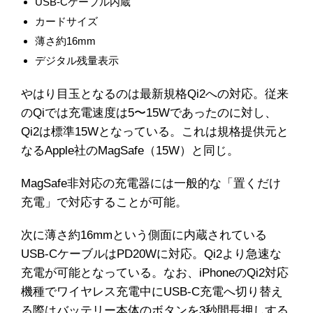
USB-Cケーブル内蔵
カードサイズ
薄さ約16mm
デジタル残量表示
やはり目玉となるのは最新規格Qi2への対応。従来
のQiでは充電速度は5〜15Wであったのに対し、
Qi2は標準15Wとなっている。これは規格提供元と
なるApple社のMagSafe（15W）と同じ。
MagSafe非対応の充電器には一般的な「置くだけ
充電」で対応することが可能。
次に薄さ約16mmという側面に内蔵されている
USB-CケーブルはPD20Wに対応。Qi2より急速な
充電が可能となっている。なお、iPhoneのQi2対応
機種でワイヤレス充電中にUSB-C充電へ切り替え
る際はバッテリー本体のボタンを3秒間長押しする