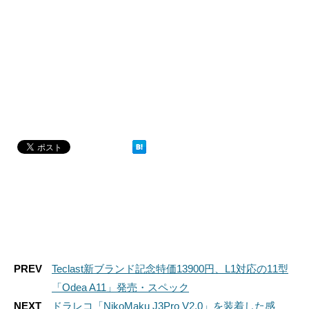
PREV
Teclast新ブランド記念特価13900円、L1対応の11型
「Odea A11」発売・スペック
NEXT
ドラレコ「NikoMaku J3Pro V2.0」を装着した感