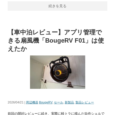
続きを見る
【車中泊レビュー】アプリ管理で
きる扇風機「BougeRV F01」は使
えたか
2026/04/21 |
周辺機器
BougeRV
,
セール
,
新製品
,
製品レビュー
前回の開封レビューに続き、実際に軽トラに積んだ自作シェルで