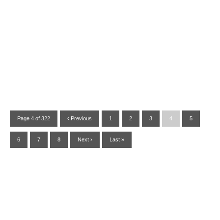
Page 4 of 322
‹ Previous
1
2
3
4
5
6
7
8
Next ›
Last »