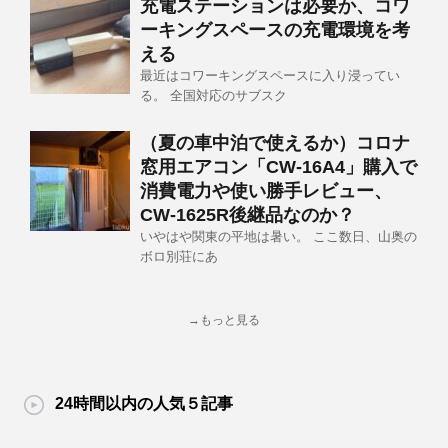
充電ステーションは必要か、コワ
ーキングスペースの充電環境を考
える
最近はコワーキングスペースに入り浸ってい
る。 全国対応のサブスク
（夏の車中泊で使えるか）コロナ
窓用エアコン「CW-16A4」購入で
消費電力や使い勝手レビュー、
CW-1625R後継品なのか？
いやはや関東の平地は暑い。 ここ数日、山奥の
ボロ別荘にあ
→もっと見る
24時間以内の人気５記事