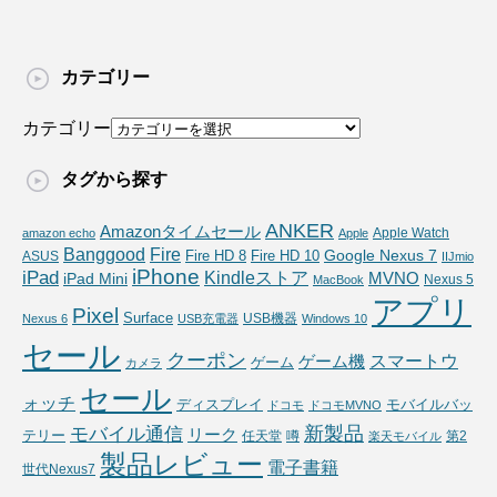
カテゴリー
カテゴリー
タグから探す
ANKER
Amazonタイムセール
Apple Watch
amazon echo
Apple
Fire
Banggood
Google Nexus 7
Fire HD 10
ASUS
Fire HD 8
IIJmio
iPhone
iPad
Kindleストア
MVNO
iPad Mini
Nexus 5
MacBook
アプリ
Pixel
Surface
USB機器
Nexus 6
USB充電器
Windows 10
セール
クーポン
スマートウ
ゲーム機
ゲーム
カメラ
セール
ォッチ
ディスプレイ
モバイルバッ
ドコモ
ドコモMVNO
新製品
モバイル通信
リーク
テリー
任天堂
噂
第2
楽天モバイル
製品レビュー
電子書籍
世代Nexus7