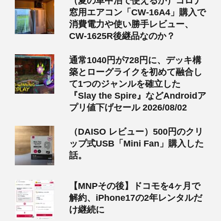
（夏の車中泊で使えるか）コロナ
窓用エアコン「CW-16A4」購入で
消費電力や使い勝手レビュー、
CW-1625R後継品なのか？
通常1040円が728円に、デッキ構
築とローグライクを初めて融合し
て1つのジャンルを確立した
『Slay the Spire』などAndroidア
プリ値下げセール 2026/08/02
（DAISO レビュー）500円のクリ
ップ式USB「Mini Fan」購入した
話。
【MNPその後】ドコモを4ヶ月で
解約、iPhone17の2年レンタルだ
け継続に