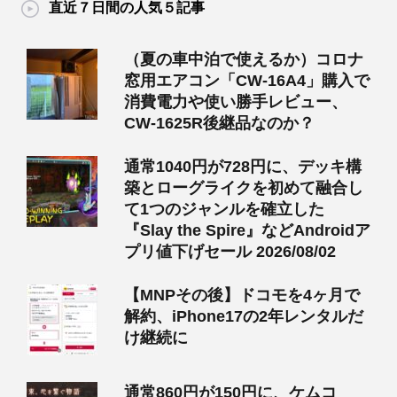
直近７日間の人気５記事
（夏の車中泊で使えるか）コロナ
窓用エアコン「CW-16A4」購入で
消費電力や使い勝手レビュー、
CW-1625R後継品なのか？
通常1040円が728円に、デッキ構
築とローグライクを初めて融合し
て1つのジャンルを確立した
『Slay the Spire』などAndroidア
プリ値下げセール 2026/08/02
【MNPその後】ドコモを4ヶ月で
解約、iPhone17の2年レンタルだ
け継続に
通常860円が150円に、ケムコ