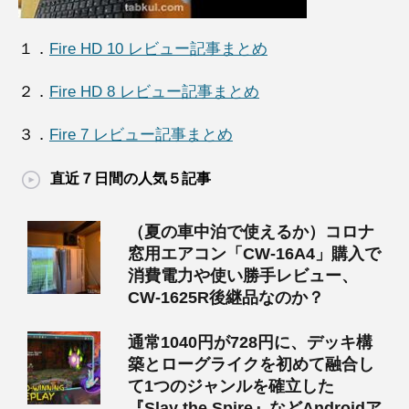
１．
Fire HD 10 レビュー記事まとめ
２．
Fire HD 8 レビュー記事まとめ
３．
Fire 7 レビュー記事まとめ
直近７日間の人気５記事
（夏の車中泊で使えるか）コロナ
窓用エアコン「CW-16A4」購入で
消費電力や使い勝手レビュー、
CW-1625R後継品なのか？
通常1040円が728円に、デッキ構
築とローグライクを初めて融合し
て1つのジャンルを確立した
『Slay the Spire』などAndroidア