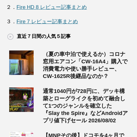
２．
Fire HD 8 レビュー記事まとめ
３．
Fire 7 レビュー記事まとめ
直近７日間の人気５記事
（夏の車中泊で使えるか）コロナ
窓用エアコン「CW-16A4」購入で
消費電力や使い勝手レビュー、
CW-1625R後継品なのか？
通常1040円が728円に、デッキ構
築とローグライクを初めて融合し
て1つのジャンルを確立した
『Slay the Spire』などAndroidア
プリ値下げセール 2026/08/02
【MNPその後】ドコモを4ヶ月で