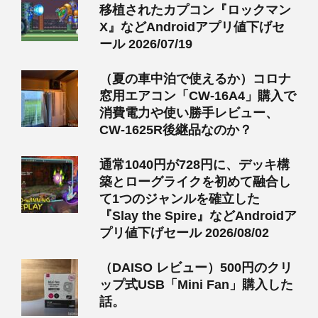
移植されたカプコン『ロックマン
X』などAndroidアプリ値下げセ
ール 2026/07/19
（夏の車中泊で使えるか）コロナ
窓用エアコン「CW-16A4」購入で
消費電力や使い勝手レビュー、
CW-1625R後継品なのか？
通常1040円が728円に、デッキ構
築とローグライクを初めて融合し
て1つのジャンルを確立した
『Slay the Spire』などAndroidア
プリ値下げセール 2026/08/02
（DAISO レビュー）500円のクリ
ップ式USB「Mini Fan」購入した
話。