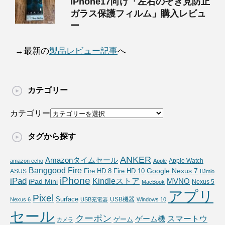
iPhone17向け「左右のぞき見防止
ガラス保護フィルム」購入レビュ
ー
→最新の
製品レビュー記事
へ
カテゴリー
カテゴリー
タグから探す
ANKER
Amazonタイムセール
Apple Watch
amazon echo
Apple
Fire
Banggood
Google Nexus 7
Fire HD 10
ASUS
Fire HD 8
IIJmio
iPhone
iPad
Kindleストア
MVNO
iPad Mini
Nexus 5
MacBook
アプリ
Pixel
Surface
USB機器
Nexus 6
USB充電器
Windows 10
セール
クーポン
スマートウ
ゲーム機
ゲーム
カメラ