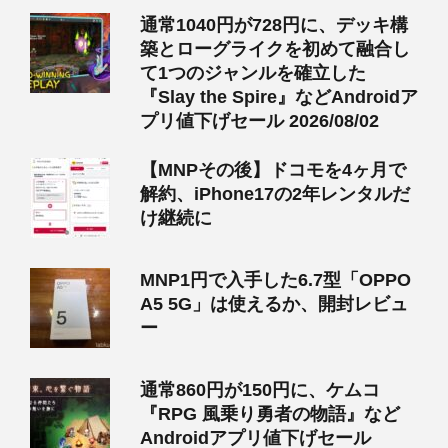
通常1040円が728円に、デッキ構
築とローグライクを初めて融合し
て1つのジャンルを確立した
『Slay the Spire』などAndroidア
プリ値下げセール 2026/08/02
【MNPその後】ドコモを4ヶ月で
解約、iPhone17の2年レンタルだ
け継続に
MNP1円で入手した6.7型「OPPO
A5 5G」は使えるか、開封レビュ
ー
通常860円が150円に、ケムコ
『RPG 風乗り勇者の物語』など
Androidアプリ値下げセール