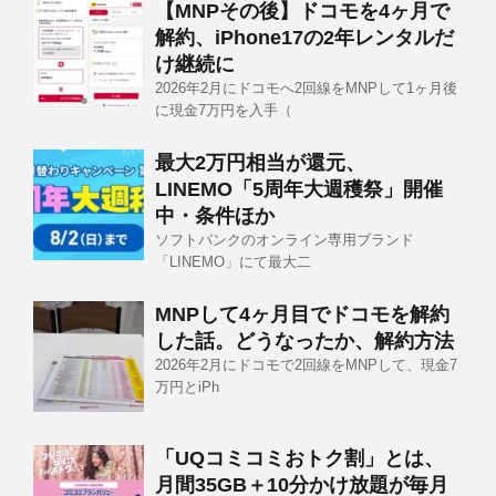
【MNPその後】ドコモを4ヶ月で
解約、iPhone17の2年レンタルだ
け継続に
2026年2月にドコモへ2回線をMNPして1ヶ月後
に現金7万円を入手（
最大2万円相当が還元、
LINEMO「5周年大週穫祭」開催
中・条件ほか
ソフトバンクのオンライン専用ブランド
「LINEMO」にて最大二
MNPして4ヶ月目でドコモを解約
した話。どうなったか、解約方法
2026年2月にドコモで2回線をMNPして、現金7
万円とiPh
「UQコミコミおトク割」とは、
月間35GB＋10分かけ放題が毎月