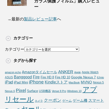
ガラス保護フィルム」購入レビュ
ー
→最新の
製品レビュー記事
へ
カテゴリー
カテゴリー
タグから探す
ANKER
Amazonタイムセール
Apple Watch
amazon echo
Apple
Fire
Banggood
Google Nexus 7
Fire HD 10
ASUS
Fire HD 8
IIJmio
iPhone
iPad
Kindleストア
MVNO
iPad Mini
Nexus 5
MacBook
アプ
Pixel
Surface
USB機器
Nexus 6
Venue 8 Pro
Windows 10
リセール
クーポン
スマート
ゲーム機
ゲーム
カメラ
セール