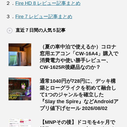
２．
Fire HD 8 レビュー記事まとめ
３．
Fire 7 レビュー記事まとめ
直近７日間の人気５記事
（夏の車中泊で使えるか）コロナ
窓用エアコン「CW-16A4」購入で
消費電力や使い勝手レビュー、
CW-1625R後継品なのか？
通常1040円が728円に、デッキ構
築とローグライクを初めて融合し
て1つのジャンルを確立した
『Slay the Spire』などAndroidア
プリ値下げセール 2026/08/02
【MNPその後】ドコモを4ヶ月で