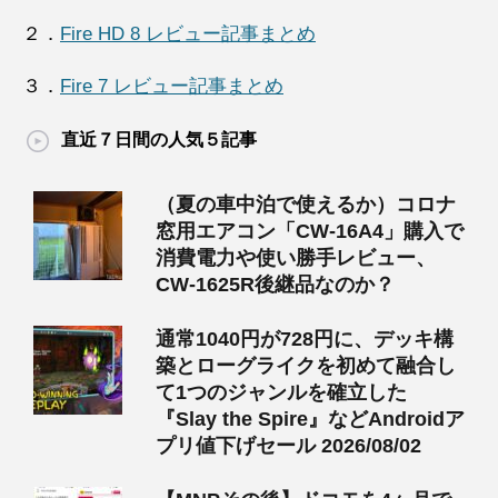
２．
Fire HD 8 レビュー記事まとめ
３．
Fire 7 レビュー記事まとめ
直近７日間の人気５記事
（夏の車中泊で使えるか）コロナ
窓用エアコン「CW-16A4」購入で
消費電力や使い勝手レビュー、
CW-1625R後継品なのか？
通常1040円が728円に、デッキ構
築とローグライクを初めて融合し
て1つのジャンルを確立した
『Slay the Spire』などAndroidア
プリ値下げセール 2026/08/02