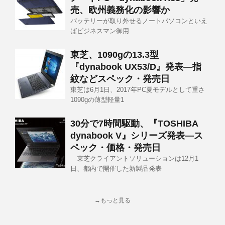
売、欧州義務化の影響か
バッテリーが取り外せるノートパソコンといえ
ばビジネスマン御用
東芝、1090gの13.3型
『dynabook UX53/D』発表―指
紋などスペック・発売日
東芝は6月1日、2017年PC夏モデルとして重さ
1090gの薄型軽量1
30分で7時間駆動、『TOSHIBA
dynabook V』シリーズ発表―ス
ペック・価格・発売日
東芝クライアントソリューションは12月1
日、都内で開催した新製品発表
→もっと見る