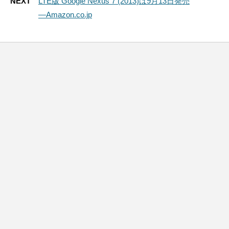
NEXT
LTE版 Google Nexus 7 (2013)は9月13日発売
―Amazon.co.jp