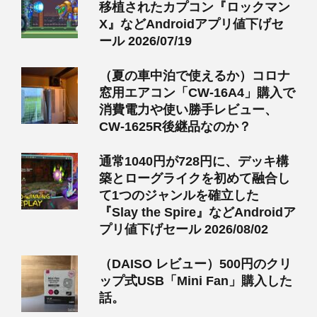
移植されたカプコン『ロックマン
X』などAndroidアプリ値下げセ
ール 2026/07/19
（夏の車中泊で使えるか）コロナ
窓用エアコン「CW-16A4」購入で
消費電力や使い勝手レビュー、
CW-1625R後継品なのか？
通常1040円が728円に、デッキ構
築とローグライクを初めて融合し
て1つのジャンルを確立した
『Slay the Spire』などAndroidア
プリ値下げセール 2026/08/02
（DAISO レビュー）500円のクリ
ップ式USB「Mini Fan」購入した
話。