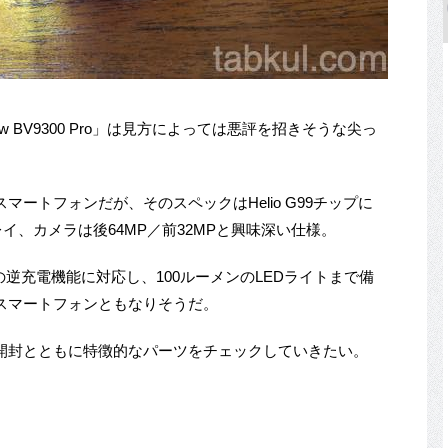
view BV9300 Pro」は見方によっては悪評を招きそうな尖っ
ートフォンだが、そのスペックはHelio G99チップに
レイ、カメラは後64MP／前32MPと興味深い仕様。
Cでの逆充電機能に対応し、100ルーメンのLEDライトまで備
スマートフォンともなりそうだ。
 Pro」の開封とともに特徴的なパーツをチェックしていきたい。