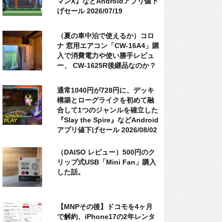
マンX』などAndroidアプリ値下
げセール 2026/07/19
（夏の車中泊で使えるか）コロ
ナ 窓用エアコン「CW-16A4」購
入で消費電力や使い勝手レビュ
ー、 CW-1625R後継品なのか？
通常1040円が728円に、デッキ
構築とローグライクを初めて融
合して1つのジャンルを確立した
『Slay the Spire』などAndroid
アプリ値下げセール 2026/08/02
（DAISO レビュー）500円のク
リップ式USB「Mini Fan」購入
した話。
【MNPその後】ドコモを4ヶ月
で解約、iPhone17の2年レンタ