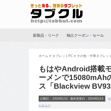
新製品・リーク
独占クーポン・セール
ホーム
>
タブレットPC
>
その他・中華タブレッ
もはやAndroid搭
ーメンで15080mAhの
ス「Blackview BV
公開日：
2024/01/12
: 最終更新日：2024/01/14
そ
レビュー