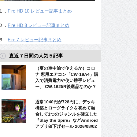
１．
Fire HD 10 レビュー記事まとめ
２．
Fire HD 8 レビュー記事まとめ
３．
Fire 7 レビュー記事まとめ
直近７日間の人気５記事
（夏の車中泊で使えるか）コロ
ナ 窓用エアコン「CW-16A4」購
入で消費電力や使い勝手レビュ
ー、 CW-1625R後継品なのか？
通常1040円が728円に、デッキ
構築とローグライクを初めて融
合して1つのジャンルを確立した
『Slay the Spire』などAndroid
アプリ値下げセール 2026/08/02