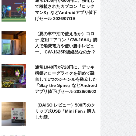
通常1450円が300円に、強化し
て移植されたカプコン『ロック
マンX』などAndroidアプリ値下
げセール 2026/07/19
（夏の車中泊で使えるか）コロ
ナ 窓用エアコン「CW-16A4」購
入で消費電力や使い勝手レビュ
ー、 CW-1625R後継品なのか？
通常1040円が728円に、デッキ
構築とローグライクを初めて融
合して1つのジャンルを確立した
『Slay the Spire』などAndroid
アプリ値下げセール 2026/08/02
（DAISO レビュー）500円のク
リップ式USB「Mini Fan」購入
した話。