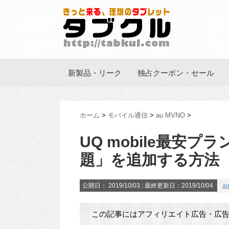
新製品・リーク
独占クーポン・セール
ホーム
>
モバイル通信
>
au MVNO
>
UQ mobile最安プ
題」を追加する方法
公開日：
2019/10/03
: 最終更新日：2019/10/04
a
この記事にはアフィリエイト広告・広告