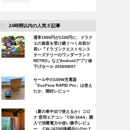
24時間以内の人気５記事
通常1900円が1330円に、ドラク
エの資産を受け継ぐべく名前が
長い『ドラゴンクエストモンス
ターズテリーのワンダーランド
RETRO』などAndroidアプリ値
下げセール 2026/08/07
セール中の100W充電器
「EcoFlow RAPID Pro」は使え
たか、開封レビュー
（夏の車中泊で使えるか）コロ
ナ 窓用エアコン「CW-16A4」購
入で消費電力や使い勝手レビュ
ー、 CW-1625R後継品なのか？