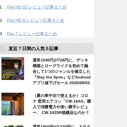
１．
Fire HD 10 レビュー記事まとめ
２．
Fire HD 8 レビュー記事まとめ
３．
Fire 7 レビュー記事まとめ
直近７日間の人気５記事
通常1040円が728円に、デッキ
構築とローグライクを初めて融
合して1つのジャンルを確立した
『Slay the Spire』などAndroid
アプリ値下げセール 2026/08/02
（夏の車中泊で使えるか）コロ
ナ 窓用エアコン「CW-16A4」購
入で消費電力や使い勝手レビュ
ー、 CW-1625R後継品なのか？
通常1900円が1330円に、ドラク