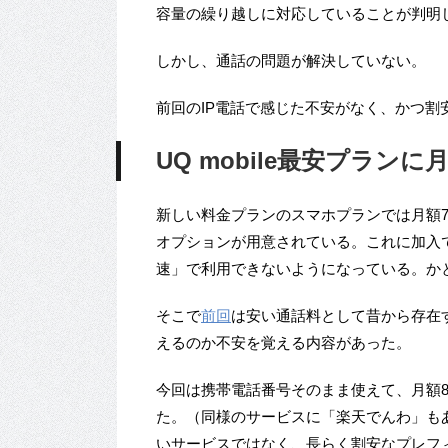
容量の繰り越しに対応していることが判明
しかし、通話の問題が解決していない。
前回のIP電話で感じた不安がなく、かつ割
UQ mobile最安プランに
新しい料金プランのスマホプランでは月額70
オプションが用意されている。これに加入
速」で利用できないようになっている。か
そこで
前回
は安い通話料として昔から存在す
えるのか不安を覚える内容があった。
今回は携帯電話番号そのまま使えて、月額80
た。（同様のサービスに「楽天でんわ」もあ
いサービスではなく、長らく割安なプレフ